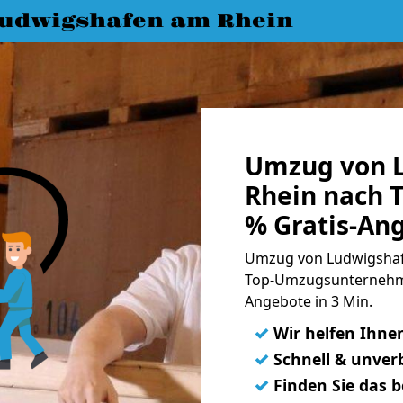
udwigshafen am Rhein
Umzug von 
Rhein nach 
% Gratis-An
Umzug von Ludwigshaf
Top-Umzugsunternehme
Angebote in 3 Min.
✓
Wir helfen Ihne
✓
Schnell & unverb
✓
Finden Sie das 