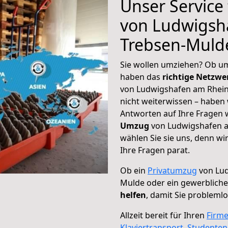
Unser Service
von Ludwigsh
Trebsen-Muld
Sie wollen umziehen? Ob um
haben das
richtige Netzw
von Ludwigshafen am Rhein
nicht weiterwissen – haben w
Antworten auf Ihre Fragen 
Umzug
von Ludwigshafen a
wählen Sie sie uns, denn w
Ihre Fragen parat.
Ob ein
Privatumzug
von Lud
Mulde oder ein gewerblich
helfen
, damit Sie probleml
Allzeit bereit für Ihren
Firm
Klaviertransport
,
Studente