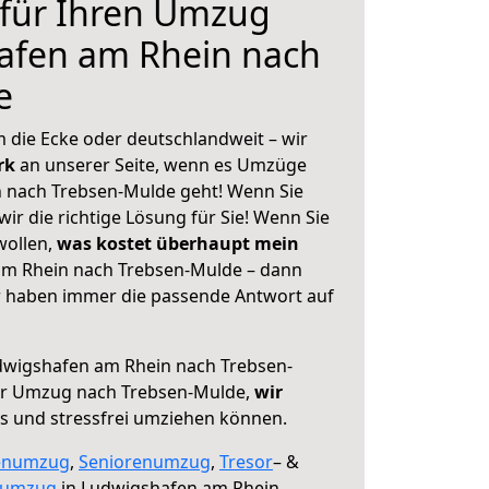
 für Ihren Umzug
afen am Rhein nach
e
 die Ecke oder deutschlandweit – wir
erk
an unserer Seite, wenn es Umzüge
 nach Trebsen-Mulde geht! Wenn Sie
ir die richtige Lösung für Sie! Wenn Sie
wollen,
was kostet überhaupt mein
m Rhein nach Trebsen-Mulde – dann
ir haben immer die passende Antwort auf
wigshafen am Rhein nach Trebsen-
er Umzug nach Trebsen-Mulde,
wir
os und stressfrei umziehen können.
enumzug
,
Seniorenumzug
,
Tresor
– &
numzug
in Ludwigshafen am Rhein,