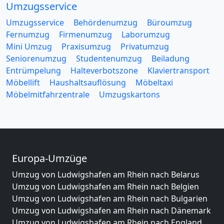
Umzugsservice
Umzugsservice
Behördenumzug
Büroumzug
Fernumzug
Firmenumzug
Laborumzug
Mini Umzug
Praxisumzug
Privatumzug
Seniorenumzug
Studentenumzug
Beiladung
Entrümpelung
Halteverbotszone
Klaviertransport
Möbellift
Haushaltsauflösung
Möbeltaxi
Möbelmitfahrzentrale
Umzugskartons
Europa-Umzüge
Umzug von Ludwigshafen am Rhein nach Belarus
Umzug von Ludwigshafen am Rhein nach Belgien
Umzug von Ludwigshafen am Rhein nach Bulgarien
Umzug von Ludwigshafen am Rhein nach Dänemark
Umzug von Ludwigshafen am Rhein nach England