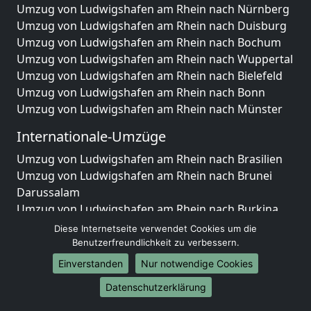
Umzug von Ludwigshafen am Rhein nach Nürnberg
Umzug von Ludwigshafen am Rhein nach Duisburg
Umzug von Ludwigshafen am Rhein nach Bochum
Umzug von Ludwigshafen am Rhein nach Wuppertal
Umzug von Ludwigshafen am Rhein nach Bielefeld
Umzug von Ludwigshafen am Rhein nach Bonn
Umzug von Ludwigshafen am Rhein nach Münster
Internationale-Umzüge
Umzug von Ludwigshafen am Rhein nach Brasilien
Umzug von Ludwigshafen am Rhein nach Brunei
Darussalam
Umzug von Ludwigshafen am Rhein nach Burkina
Faso
Diese Internetseite verwendet Cookies um die
Umzug von Ludwigshafen am Rhein nach Burundi
Benutzerfreundlichkeit zu verbessern.
Umzug von Ludwigshafen am Rhein nach Chile
Einverstanden
Nur notwendige Cookies
Umzug von Ludwigshafen am Rhein nach China
Datenschutzerklärung
Umzug von Ludwigshafen am Rhein nach
Cookinseln