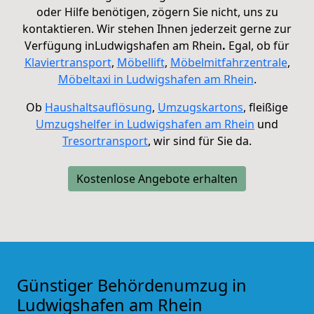
oder Hilfe benötigen, zögern Sie nicht, uns zu
kontaktieren.
Wir stehen Ihnen jederzeit gerne zur
Verfügung in
Ludwigshafen am Rhein
.
Egal, ob für
Klaviertransport
,
Möbellift
,
Möbelmitfahrzentrale
,
Möbeltaxi in
Ludwigshafen am Rhein
.
Ob
Haushaltsauflösung
,
Umzugskartons
, fleißige
Umzugshelfer in Ludwigshafen am Rhein
und
Tresortransport
, wir sind für Sie da.
Kostenlose Angebote erhalten
Günstiger Behördenumzug in
Ludwigshafen am Rhein