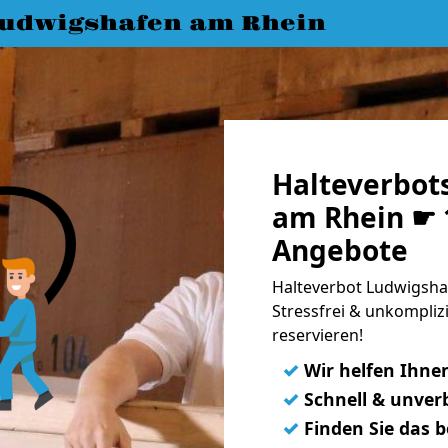
udwigshafen am Rhein
Halteverbot
am Rhein ☛ 1
Angebote
Halteverbot Ludwigsha
Stressfrei & unkomplizi
reservieren!
✓
Wir helfen Ihne
✓
Schnell & unverb
✓
Finden Sie das 