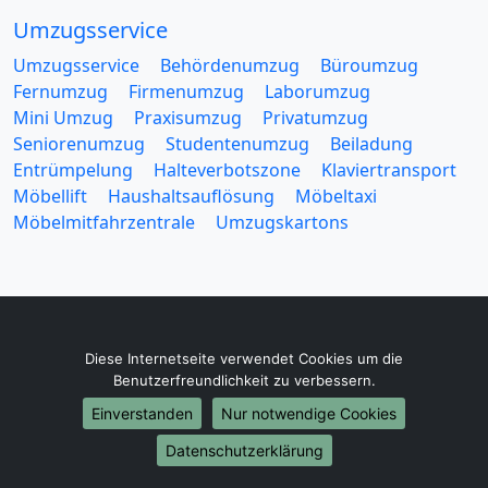
Umzugsservice
Umzugsservice
Behördenumzug
Büroumzug
Fernumzug
Firmenumzug
Laborumzug
Mini Umzug
Praxisumzug
Privatumzug
Seniorenumzug
Studentenumzug
Beiladung
Entrümpelung
Halteverbotszone
Klaviertransport
Möbellift
Haushaltsauflösung
Möbeltaxi
Möbelmitfahrzentrale
Umzugskartons
Europa-Umzüge
Diese Internetseite verwendet Cookies um die
Benutzerfreundlichkeit zu verbessern.
Umzug von Ludwigshafen am Rhein nach Belarus
Einverstanden
Nur notwendige Cookies
Umzug von Ludwigshafen am Rhein nach Belgien
Umzug von Ludwigshafen am Rhein nach Bulgarien
Datenschutzerklärung
Umzug von Ludwigshafen am Rhein nach Dänemark