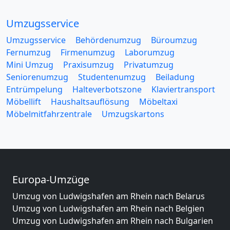
Umzugsservice
Umzugsservice
Behördenumzug
Büroumzug
Fernumzug
Firmenumzug
Laborumzug
Mini Umzug
Praxisumzug
Privatumzug
Seniorenumzug
Studentenumzug
Beiladung
Entrümpelung
Halteverbotszone
Klaviertransport
Möbellift
Haushaltsauflösung
Möbeltaxi
Möbelmitfahrzentrale
Umzugskartons
Europa-Umzüge
Umzug von Ludwigshafen am Rhein nach Belarus
Umzug von Ludwigshafen am Rhein nach Belgien
Umzug von Ludwigshafen am Rhein nach Bulgarien