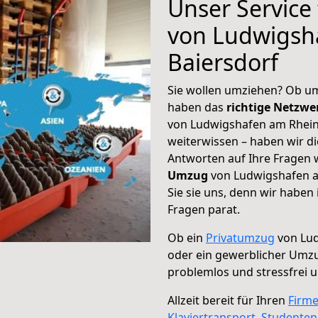
Unser Service
von Ludwigsh
Baiersdorf
Sie wollen umziehen? Ob um
haben das
richtige Netzw
von Ludwigshafen am Rhein 
weiterwissen – haben wir di
Antworten auf Ihre Fragen 
Umzug
von Ludwigshafen a
Sie sie uns, denn wir haben
Fragen parat.
Ob ein
Privatumzug
von Lud
oder ein gewerblicher Umz
problemlos und stressfrei 
Allzeit bereit für Ihren
Firm
Klaviertransport
,
Studente