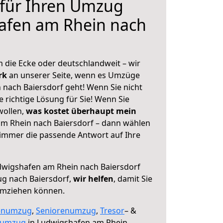
 für Ihren Umzug
afen am Rhein nach
 die Ecke oder deutschlandweit – wir
erk
an unserer Seite, wenn es Umzüge
nach Baiersdorf geht! Wenn Sie nicht
e richtige Lösung für Sie! Wenn Sie
wollen,
was kostet überhaupt mein
m Rhein nach Baiersdorf – dann wählen
 immer die passende Antwort auf Ihre
wigshafen am Rhein nach Baiersdorf
ug nach Baiersdorf,
wir helfen
, damit Sie
umziehen können.
enumzug
,
Seniorenumzug
,
Tresor
– &
numzug
in Ludwigshafen am Rhein,