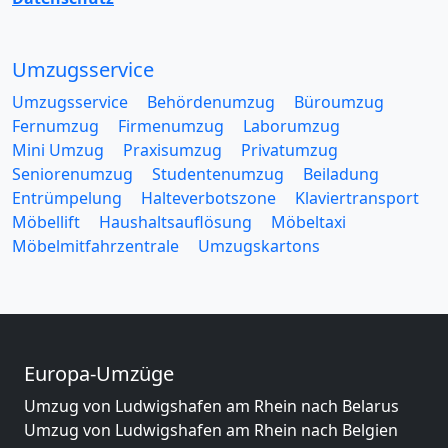
Umzugsservice
Umzugsservice
Behördenumzug
Büroumzug
Fernumzug
Firmenumzug
Laborumzug
Mini Umzug
Praxisumzug
Privatumzug
Seniorenumzug
Studentenumzug
Beiladung
Entrümpelung
Halteverbotszone
Klaviertransport
Möbellift
Haushaltsauflösung
Möbeltaxi
Möbelmitfahrzentrale
Umzugskartons
Europa-Umzüge
Umzug von Ludwigshafen am Rhein nach Belarus
Umzug von Ludwigshafen am Rhein nach Belgien