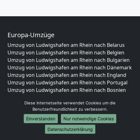
Europa-Umzüge
Umzug von Ludwigshafen am Rhein nach Belarus
Umzug von Ludwigshafen am Rhein nach Belgien
Umzug von Ludwigshafen am Rhein nach Bulgarien
Umzug von Ludwigshafen am Rhein nach Dänemark
Umzug von Ludwigshafen am Rhein nach England
Umzug von Ludwigshafen am Rhein nach Portugal
Umzug von Ludwigshafen am Rhein nach Bosnien
und Herzegowina
Diese Internetseite verwendet Cookies um die
Umzug von Ludwigshafen am Rhein nach Irland
Benutzerfreundlichkeit zu verbessern.
Umzug von Ludwigshafen am Rhein nach Lettland
Einverstanden
Nur notwendige Cookies
Umzug von Ludwigshafen am Rhein nach Zypern
Umzug von Ludwigshafen am Rhein nach Kroatien
Datenschutzerklärung
Umzug von Ludwigshafen am Rhein nach Estland