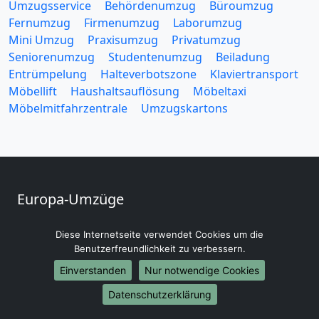
Umzugsservice
Behördenumzug
Büroumzug
Fernumzug
Firmenumzug
Laborumzug
Mini Umzug
Praxisumzug
Privatumzug
Seniorenumzug
Studentenumzug
Beiladung
Entrümpelung
Halteverbotszone
Klaviertransport
Möbellift
Haushaltsauflösung
Möbeltaxi
Möbelmitfahrzentrale
Umzugskartons
Europa-Umzüge
Umzug von Ludwigshafen am Rhein nach Belarus
Diese Internetseite verwendet Cookies um die
Umzug von Ludwigshafen am Rhein nach Belgien
Benutzerfreundlichkeit zu verbessern.
Umzug von Ludwigshafen am Rhein nach Bulgarien
Einverstanden
Nur notwendige Cookies
Umzug von Ludwigshafen am Rhein nach Dänemark
Umzug von Ludwigshafen am Rhein nach England
Datenschutzerklärung
Umzug von Ludwigshafen am Rhein nach Portugal