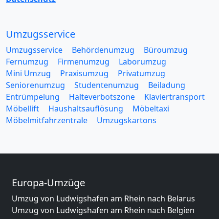
Umzugsservice
Umzugsservice
Behördenumzug
Büroumzug
Fernumzug
Firmenumzug
Laborumzug
Mini Umzug
Praxisumzug
Privatumzug
Seniorenumzug
Studentenumzug
Beiladung
Entrümpelung
Halteverbotszone
Klaviertransport
Möbellift
Haushaltsauflösung
Möbeltaxi
Möbelmitfahrzentrale
Umzugskartons
Europa-Umzüge
Umzug von Ludwigshafen am Rhein nach Belarus
Umzug von Ludwigshafen am Rhein nach Belgien