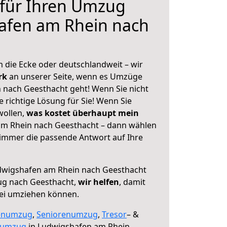
 für Ihren Umzug
afen am Rhein nach
 die Ecke oder deutschlandweit – wir
erk
an unserer Seite, wenn es Umzüge
nach Geesthacht geht! Wenn Sie nicht
e richtige Lösung für Sie! Wenn Sie
wollen,
was kostet überhaupt mein
m Rhein nach Geesthacht – dann wählen
 immer die passende Antwort auf Ihre
wigshafen am Rhein nach Geesthacht
ug nach Geesthacht,
wir helfen
, damit
rei umziehen können.
enumzug
,
Seniorenumzug
,
Tresor
– &
numzug
in Ludwigshafen am Rhein,