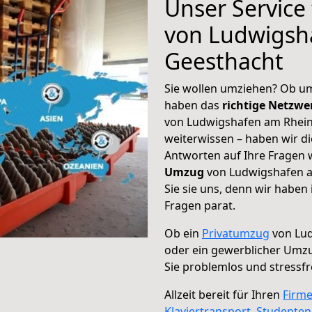
Unser Service
von Ludwigsh
Geesthacht
Sie wollen umziehen? Ob um
haben das
richtige Netzw
von Ludwigshafen am Rhein 
weiterwissen – haben wir di
Antworten auf Ihre Fragen 
Umzug
von Ludwigshafen a
Sie sie uns, denn wir haben
Fragen parat.
Ob ein
Privatumzug
von Lud
oder ein gewerblicher Umz
Sie problemlos und stressf
Allzeit bereit für Ihren
Firm
Klaviertransport
,
Studente