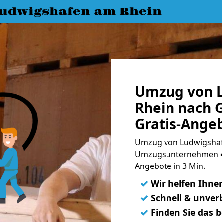
udwigshafen am Rhein
Umzug von 
Rhein nach 
Gratis-Ange
Umzug von Ludwigshaf
Umzugsunternehmen ➨
Angebote in 3 Min.
✓
Wir helfen Ihne
✓
Schnell & unverb
✓
Finden Sie das 