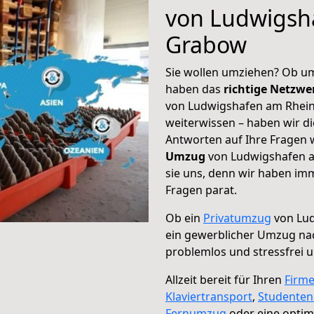
von Ludwigsh
Grabow
Sie wollen umziehen? Ob um
haben das
richtige Netzw
von Ludwigshafen am Rhein
weiterwissen – haben wir di
Antworten auf Ihre Fragen 
Umzug
von Ludwigshafen a
sie uns, denn wir haben im
Fragen parat.
Ob ein
Privatumzug
von Lud
ein gewerblicher Umzug n
problemlos und stressfrei 
Allzeit bereit für Ihren
Firm
Klaviertransport
,
Studente
Fernumzug
oder eine opti