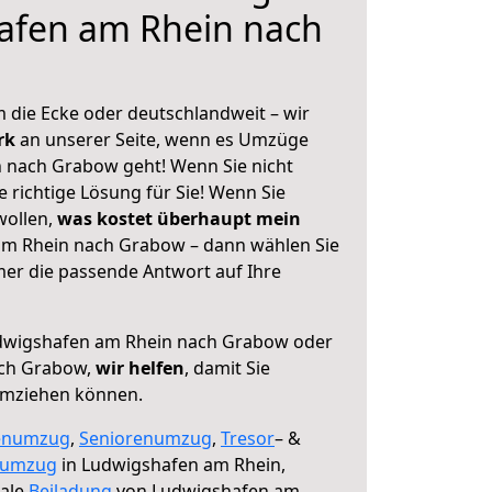
afen am Rhein nach
 die Ecke oder deutschlandweit – wir
erk
an unserer Seite, wenn es Umzüge
 nach Grabow geht! Wenn Sie nicht
e richtige Lösung für Sie! Wenn Sie
wollen,
was kostet überhaupt mein
m Rhein nach Grabow – dann wählen Sie
mer die passende Antwort auf Ihre
wigshafen am Rhein nach Grabow oder
ach Grabow,
wir helfen
, damit Sie
umziehen können.
enumzug
,
Seniorenumzug
,
Tresor
– &
numzug
in Ludwigshafen am Rhein,
male
Beiladung
von Ludwigshafen am