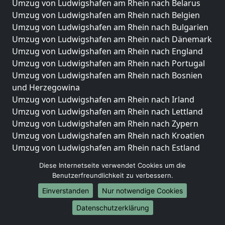
Umzug von Ludwigshafen am Rhein nach Belarus
Umzug von Ludwigshafen am Rhein nach Belgien
Umzug von Ludwigshafen am Rhein nach Bulgarien
Umzug von Ludwigshafen am Rhein nach Dänemark
Umzug von Ludwigshafen am Rhein nach England
Umzug von Ludwigshafen am Rhein nach Portugal
Umzug von Ludwigshafen am Rhein nach Bosnien
und Herzegowina
Umzug von Ludwigshafen am Rhein nach Irland
Umzug von Ludwigshafen am Rhein nach Lettland
Umzug von Ludwigshafen am Rhein nach Zypern
Umzug von Ludwigshafen am Rhein nach Kroatien
Umzug von Ludwigshafen am Rhein nach Estland
Umzug von Ludwigshafen am Rhein nach Finnland
Diese Internetseite verwendet Cookies um die
Umzug von Ludwigshafen am Rhein nach Frankreich
Benutzerfreundlichkeit zu verbessern.
Umzug von Ludwigshafen am Rhein nach
Einverstanden
Nur notwendige Cookies
Griechenland
Umzug von Ludwigshafen am Rhein nach Italien
Datenschutzerklärung
Umzug von Ludwigshafen am Rhein nach