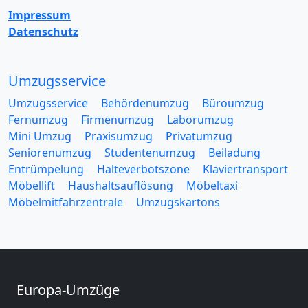
Impressum
Datenschutz
Umzugsservice
Umzugsservice
Behördenumzug
Büroumzug
Fernumzug
Firmenumzug
Laborumzug
Mini Umzug
Praxisumzug
Privatumzug
Seniorenumzug
Studentenumzug
Beiladung
Entrümpelung
Halteverbotszone
Klaviertransport
Möbellift
Haushaltsauflösung
Möbeltaxi
Möbelmitfahrzentrale
Umzugskartons
Europa-Umzüge