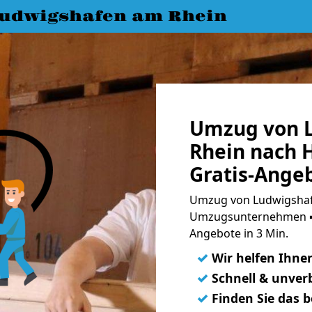
udwigshafen am Rhein
Umzug von 
Rhein nach 
Gratis-Ange
Umzug von Ludwigshafe
Umzugsunternehmen ➨
Angebote in 3 Min.
✓
Wir helfen Ihne
✓
Schnell & unverb
✓
Finden Sie das 