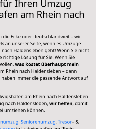
 für Ihren Umzug
afen am Rhein nach
 die Ecke oder deutschlandweit – wir
erk
an unserer Seite, wenn es Umzüge
 nach Haldensleben geht! Wenn Sie nicht
e richtige Lösung für Sie! Wenn Sie
wollen,
was kostet überhaupt mein
m Rhein nach Haldensleben – dann
ir haben immer die passende Antwort auf
wigshafen am Rhein nach Haldensleben
ug nach Haldensleben,
wir helfen
, damit
rei umziehen können.
enumzug
,
Seniorenumzug
,
Tresor
– &
numzug
in Ludwigshafen am Rhein,