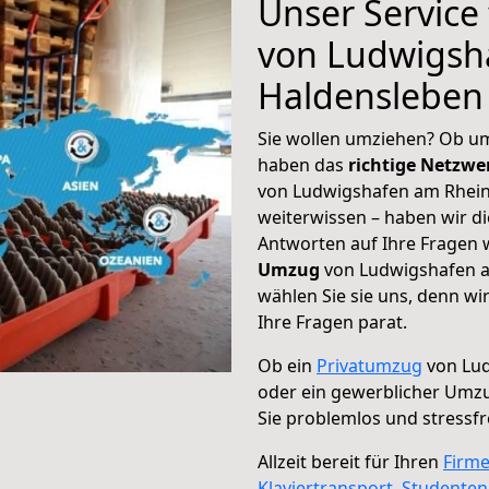
Unser Service
von Ludwigsh
Haldensleben
Sie wollen umziehen? Ob um
haben das
richtige Netzw
von Ludwigshafen am Rhein
weiterwissen – haben wir di
Antworten auf Ihre Fragen 
Umzug
von Ludwigshafen a
wählen Sie sie uns, denn w
Ihre Fragen parat.
Ob ein
Privatumzug
von Lud
oder ein gewerblicher Umz
Sie problemlos und stressf
Allzeit bereit für Ihren
Firm
Klaviertransport
,
Studente