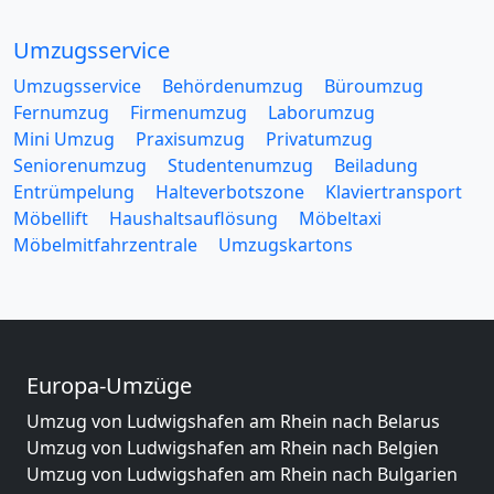
Umzugsservice
Umzugsservice
Behördenumzug
Büroumzug
Fernumzug
Firmenumzug
Laborumzug
Mini Umzug
Praxisumzug
Privatumzug
Seniorenumzug
Studentenumzug
Beiladung
Entrümpelung
Halteverbotszone
Klaviertransport
Möbellift
Haushaltsauflösung
Möbeltaxi
Möbelmitfahrzentrale
Umzugskartons
Europa-Umzüge
Umzug von Ludwigshafen am Rhein nach Belarus
Umzug von Ludwigshafen am Rhein nach Belgien
Umzug von Ludwigshafen am Rhein nach Bulgarien