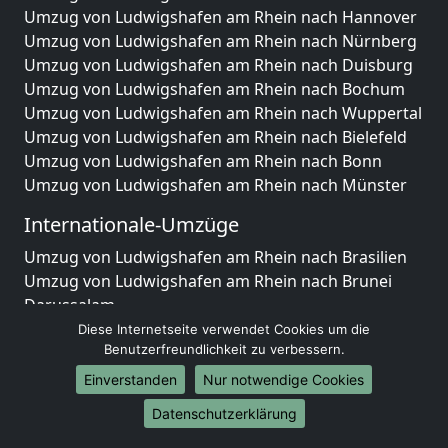
Umzug von Ludwigshafen am Rhein nach Hannover
Umzug von Ludwigshafen am Rhein nach Nürnberg
Umzug von Ludwigshafen am Rhein nach Duisburg
Umzug von Ludwigshafen am Rhein nach Bochum
Umzug von Ludwigshafen am Rhein nach Wuppertal
Umzug von Ludwigshafen am Rhein nach Bielefeld
Umzug von Ludwigshafen am Rhein nach Bonn
Umzug von Ludwigshafen am Rhein nach Münster
Internationale-Umzüge
Umzug von Ludwigshafen am Rhein nach Brasilien
Umzug von Ludwigshafen am Rhein nach Brunei
Darussalam
Umzug von Ludwigshafen am Rhein nach Burkina
Diese Internetseite verwendet Cookies um die
Benutzerfreundlichkeit zu verbessern.
Faso
Umzug von Ludwigshafen am Rhein nach Burundi
Einverstanden
Nur notwendige Cookies
Umzug von Ludwigshafen am Rhein nach Chile
Datenschutzerklärung
Umzug von Ludwigshafen am Rhein nach China