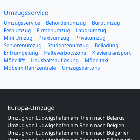
Umzugsservice
Umzugsservice
Behördenumzug
Büroumzug
Fernumzug
Firmenumzug
Laborumzug
Mini Umzug
Praxisumzug
Privatumzug
Seniorenumzug
Studentenumzug
Beiladung
Entrümpelung
Halteverbotszone
Klaviertransport
Möbellift
Haushaltsauflösung
Möbeltaxi
Möbelmitfahrzentrale
Umzugskartons
Europa-Umzüge
Umzug von Ludwigshafen am Rhein nach Belarus
Umzug von Ludwigshafen am Rhein nach Belgien
Umzug von Ludwigshafen am Rhein nach Bulgarien