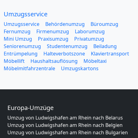
Umzugsservice
Umzugsservice
Behördenumzug
Büroumzug
Fernumzug
Firmenumzug
Laborumzug
Mini Umzug
Praxisumzug
Privatumzug
Seniorenumzug
Studentenumzug
Beiladung
Entrümpelung
Halteverbotszone
Klaviertransport
Möbellift
Haushaltsauflösung
Möbeltaxi
Möbelmitfahrzentrale
Umzugskartons
Europa-Umzüge
Umzug von Ludwigshafen am Rhein nach Belarus
Umzug von Ludwigshafen am Rhein nach Belgien
Umzug von Ludwigshafen am Rhein nach Bulgarien