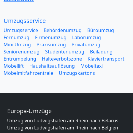
Umzugsservice
Umzugsservice
Behördenumzug
Büroumzug
Fernumzug
Firmenumzug
Laborumzug
Mini Umzug
Praxisumzug
Privatumzug
Seniorenumzug
Studentenumzug
Beiladung
Entrümpelung
Halteverbotszone
Klaviertransport
Möbellift
Haushaltsauflösung
Möbeltaxi
Möbelmitfahrzentrale
Umzugskartons
Europa-Umzüge
Umzug von Ludwigshafen am Rhein nach Belarus
Umzug von Ludwigshafen am Rhein nach Belgien