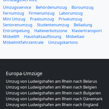
Umzugsservice
Behördenumzug
Büroumzug
Fernumzug
Firmenumzug
Laborumzug
Mini Umzug
Praxisumzug
Privatumzug
Seniorenumzug
Studentenumzug
Beiladung
Entrümpelung
Halteverbotszone
Klaviertransport
Möbellift
Haushaltsauflösung
Möbeltaxi
Möbelmitfahrzentrale
Umzugskartons
Europa-Umzüge
Umzug von Ludwigshafen am Rhein nach Belarus
Umzug von Ludwigshafen am Rhein nach Belgien
Umzug von Ludwigshafen am Rhein nach Bulgarien
Umzug von Ludwigshafen am Rhein nach Dänemark
Umzug von Ludwigshafen am Rhein nach England