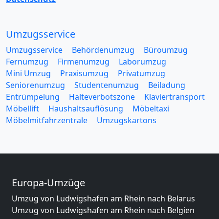
Umzugsservice
Umzugsservice
Behördenumzug
Büroumzug
Fernumzug
Firmenumzug
Laborumzug
Mini Umzug
Praxisumzug
Privatumzug
Seniorenumzug
Studentenumzug
Beiladung
Entrümpelung
Halteverbotszone
Klaviertransport
Möbellift
Haushaltsauflösung
Möbeltaxi
Möbelmitfahrzentrale
Umzugskartons
Europa-Umzüge
Umzug von Ludwigshafen am Rhein nach Belarus
Umzug von Ludwigshafen am Rhein nach Belgien