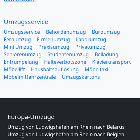
Umzugsservice
Umzugsservice
Behördenumzug
Büroumzug
Fernumzug
Firmenumzug
Laborumzug
Mini Umzug
Praxisumzug
Privatumzug
Seniorenumzug
Studentenumzug
Beiladung
Entrümpelung
Halteverbotszone
Klaviertransport
Möbellift
Haushaltsauflösung
Möbeltaxi
Möbelmitfahrzentrale
Umzugskartons
Europa-Umzüge
Umzug von Ludwigshafen am Rhein nach Belarus
Umzug von Ludwigshafen am Rhein nach Belgien