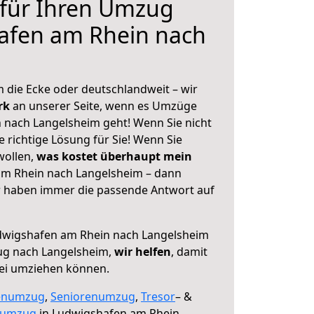
 für Ihren Umzug
afen am Rhein nach
 die Ecke oder deutschlandweit – wir
erk
an unserer Seite, wenn es Umzüge
 nach Langelsheim geht! Wenn Sie nicht
e richtige Lösung für Sie! Wenn Sie
wollen,
was kostet überhaupt mein
m Rhein nach Langelsheim – dann
ir haben immer die passende Antwort auf
wigshafen am Rhein nach Langelsheim
ug nach Langelsheim,
wir helfen
, damit
rei umziehen können.
enumzug
,
Seniorenumzug
,
Tresor
– &
numzug
in Ludwigshafen am Rhein,