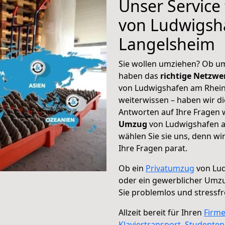
Unser Service
von Ludwigsh
Langelsheim
Sie wollen umziehen? Ob um
haben das
richtige Netzw
von Ludwigshafen am Rhein
weiterwissen – haben wir di
Antworten auf Ihre Fragen 
Umzug
von Ludwigshafen a
wählen Sie sie uns, denn w
Ihre Fragen parat.
Ob ein
Privatumzug
von Lud
oder ein gewerblicher Umz
Sie problemlos und stressf
Allzeit bereit für Ihren
Firm
Klaviertransport
,
Studente