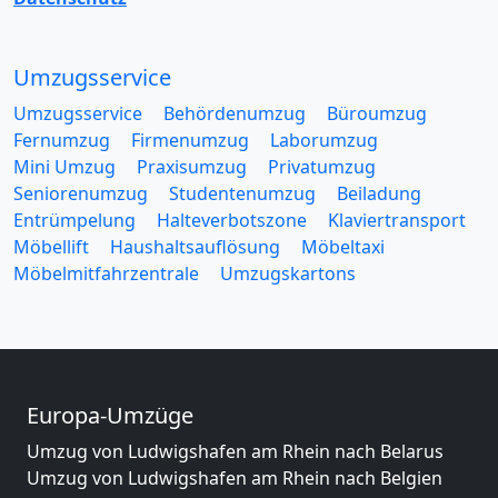
Umzugsservice
Umzugsservice
Behördenumzug
Büroumzug
Fernumzug
Firmenumzug
Laborumzug
Mini Umzug
Praxisumzug
Privatumzug
Seniorenumzug
Studentenumzug
Beiladung
Entrümpelung
Halteverbotszone
Klaviertransport
Möbellift
Haushaltsauflösung
Möbeltaxi
Möbelmitfahrzentrale
Umzugskartons
Europa-Umzüge
Umzug von Ludwigshafen am Rhein nach Belarus
Umzug von Ludwigshafen am Rhein nach Belgien