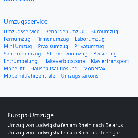
Umzugsservice
Umzugsservice
Behördenumzug
Büroumzug
Fernumzug
Firmenumzug
Laborumzug
Mini Umzug
Praxisumzug
Privatumzug
Seniorenumzug
Studentenumzug
Beiladung
Entrümpelung
Halteverbotszone
Klaviertransport
Möbellift
Haushaltsauflösung
Möbeltaxi
Möbelmitfahrzentrale
Umzugskartons
Europa-Umzüge
Umzug von Ludwigshafen am Rhein nach Belarus
Umzug von Ludwigshafen am Rhein nach Belgien