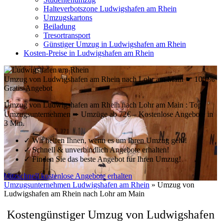
Halteverbotszone Ludwigshafen am Rhein
Umzugskartons
Beiladung
Tresortransport
Günstiger Umzug in Ludwigshafen am Rhein
Kosten-Preise in Ludwigshafen am Rhein
Umzug von Ludwigshafen am Rhein nach Lohr am Main ☛ 100 %
Gratis-Angebot
Umzug von Ludwigshafen am Rhein nach Lohr am Main : Top-
Umzugsunternehmen ➨ Umzüge ab 72€ – Kostenlose Angebote in
3 Min.
✓
Wir helfen Ihnen, wenn es um Ihren Umzug geht!
✓
Schnell & unverbindlich Angebote erhalten!
✓
Finden Sie das beste Angebot für Ihren Umzug!
blitzschnell kostenlose Angebote erhalten
Umzugsunternehmen Ludwigshafen am Rhein
»
Umzug von
Ludwigshafen am Rhein nach Lohr am Main
Kostengünstiger Umzug von Ludwigshafen