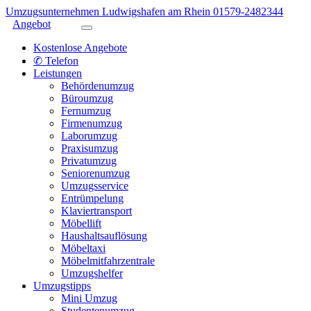
Umzugsunternehmen Ludwigshafen am Rhein
01579-2482344
Angebot
Kostenlose Angebote
✆ Telefon
Leistungen
Behördenumzug
Büroumzug
Fernumzug
Firmenumzug
Laborumzug
Praxisumzug
Privatumzug
Seniorenumzug
Umzugsservice
Entrümpelung
Klaviertransport
Möbellift
Haushaltsauflösung
Möbeltaxi
Möbelmitfahrzentrale
Umzugshelfer
Umzugstipps
Mini Umzug
Studentenumzug