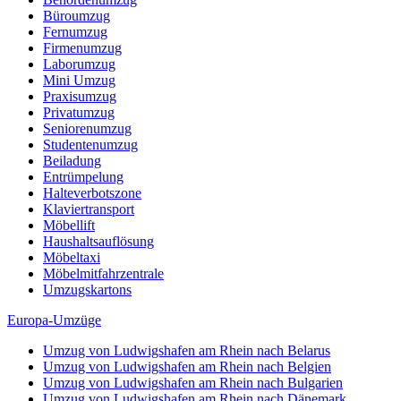
Büroumzug
Fernumzug
Firmenumzug
Laborumzug
Mini Umzug
Praxisumzug
Privatumzug
Seniorenumzug
Studentenumzug
Beiladung
Entrümpelung
Halteverbotszone
Klaviertransport
Möbellift
Haushaltsauflösung
Möbeltaxi
Möbelmitfahrzentrale
Umzugskartons
Europa-Umzüge
Umzug von Ludwigshafen am Rhein nach Belarus
Umzug von Ludwigshafen am Rhein nach Belgien
Umzug von Ludwigshafen am Rhein nach Bulgarien
Umzug von Ludwigshafen am Rhein nach Dänemark