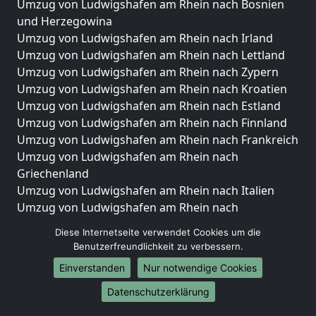
Umzug von Ludwigshafen am Rhein nach Bosnien
und Herzegowina
Umzug von Ludwigshafen am Rhein nach Irland
Umzug von Ludwigshafen am Rhein nach Lettland
Umzug von Ludwigshafen am Rhein nach Zypern
Umzug von Ludwigshafen am Rhein nach Kroatien
Umzug von Ludwigshafen am Rhein nach Estland
Umzug von Ludwigshafen am Rhein nach Finnland
Umzug von Ludwigshafen am Rhein nach Frankreich
Umzug von Ludwigshafen am Rhein nach
Griechenland
Umzug von Ludwigshafen am Rhein nach Italien
Umzug von Ludwigshafen am Rhein nach
Liechtenstein
Diese Internetseite verwendet Cookies um die
Umzug von Ludwigshafen am Rhein nach
Benutzerfreundlichkeit zu verbessern.
Luxemburg
Einverstanden
Nur notwendige Cookies
Umzug von Ludwigshafen am Rhein nach
Niederlande
Datenschutzerklärung
Umzug von Ludwigshafen am Rhein nach Norwegen