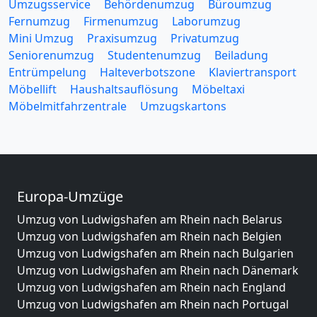
Umzugsservice
Behördenumzug
Büroumzug
Fernumzug
Firmenumzug
Laborumzug
Mini Umzug
Praxisumzug
Privatumzug
Seniorenumzug
Studentenumzug
Beiladung
Entrümpelung
Halteverbotszone
Klaviertransport
Möbellift
Haushaltsauflösung
Möbeltaxi
Möbelmitfahrzentrale
Umzugskartons
Europa-Umzüge
Umzug von Ludwigshafen am Rhein nach Belarus
Umzug von Ludwigshafen am Rhein nach Belgien
Umzug von Ludwigshafen am Rhein nach Bulgarien
Umzug von Ludwigshafen am Rhein nach Dänemark
Umzug von Ludwigshafen am Rhein nach England
Umzug von Ludwigshafen am Rhein nach Portugal