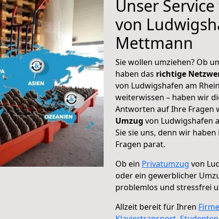
Unser Service
von Ludwigsh
Mettmann
Sie wollen umziehen? Ob um
haben das
richtige Netzw
von Ludwigshafen am Rhein
weiterwissen – haben wir di
Antworten auf Ihre Fragen 
Umzug
von Ludwigshafen 
Sie sie uns, denn wir haben
Fragen parat.
Ob ein
Privatumzug
von Lu
oder ein gewerblicher Um
problemlos und stressfrei 
Allzeit bereit für Ihren
Firm
Klaviertransport
,
Studente