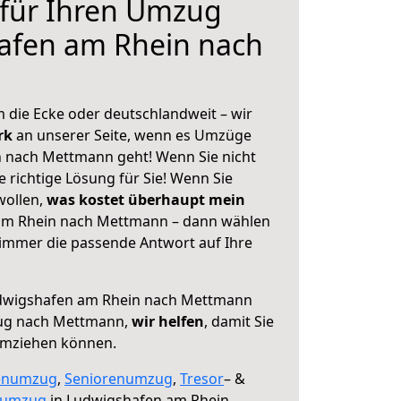
 für Ihren Umzug
afen am Rhein nach
 die Ecke oder deutschlandweit – wir
erk
an unserer Seite, wenn es Umzüge
 nach Mettmann geht! Wenn Sie nicht
e richtige Lösung für Sie! Wenn Sie
wollen,
was kostet überhaupt mein
am Rhein nach Mettmann – dann wählen
 immer die passende Antwort auf Ihre
dwigshafen am Rhein nach Mettmann
zug nach Mettmann,
wir helfen
, damit Sie
umziehen können.
enumzug
,
Seniorenumzug
,
Tresor
– &
numzug
in Ludwigshafen am Rhein,