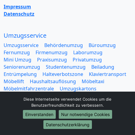
Impressum
Datenschutz
Umzugsservice
Umzugsservice
Behördenumzug
Büroumzug
Fernumzug
Firmenumzug
Laborumzug
Mini Umzug
Praxisumzug
Privatumzug
Seniorenumzug
Studentenumzug
Beiladung
Entrümpelung
Halteverbotszone
Klaviertransport
Möbellift
Haushaltsauflösung
Möbeltaxi
Möbelmitfahrzentrale
Umzugskartons
Diese Internetseite verwendet Cookies um die
Benutzerfreundlichkeit zu verbessern.
Einverstanden
Nur notwendige Cookies
Datenschutzerklärung
Europa-Umzüge