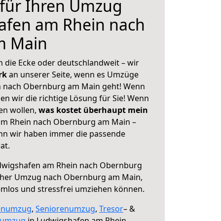
 für Ihren Umzug
afen am Rhein nach
m Main
 die Ecke oder deutschlandweit – wir
erk
an unserer Seite, wenn es Umzüge
n nach Obernburg am Main geht! Wenn
en wir die richtige Lösung für Sie! Wenn
en wollen,
was kostet überhaupt mein
am Rhein nach Obernburg am Main –
enn wir haben immer die passende
at.
dwigshafen am Rhein nach Obernburg
icher Umzug nach Obernburg am Main,
lemlos und stressfrei umziehen können.
enumzug
,
Seniorenumzug
,
Tresor
– &
numzug
in Ludwigshafen am Rhein,