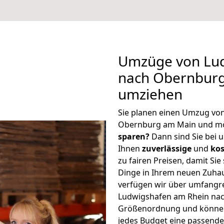
Umzüge von Lu
nach Obernburg
umziehen
Sie planen einen Umzug vo
Obernburg am Main und mö
sparen?
Dann sind Sie bei u
Ihnen
zuverlässige
und
kos
zu fairen Preisen, damit Sie
Dinge in Ihrem neuen Zuh
verfügen wir über umfangr
Ludwigshafen am Rhein nac
Größenordnung und können 
jedes Budget eine passende