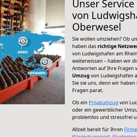
Unser Service
von Ludwigsh
Oberwesel
Sie wollen umziehen? Ob um
haben das
richtige Netzw
von Ludwigshafen am Rhein
weiterwissen – haben wir di
Antworten auf Ihre Fragen 
Umzug
von Ludwigshafen a
Sie sie uns, denn wir haben
Fragen parat.
Ob ein
Privatumzug
von Lud
oder ein gewerblicher Umz
problemlos und stressfrei 
Allzeit bereit für Ihren
Firm
Klaviertransport
,
Studente