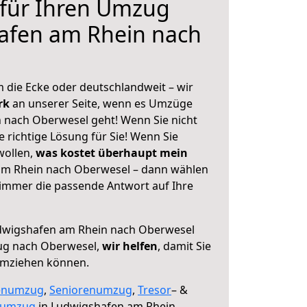
 für Ihren Umzug
afen am Rhein nach
 die Ecke oder deutschlandweit – wir
erk
an unserer Seite, wenn es Umzüge
 nach Oberwesel geht! Wenn Sie nicht
e richtige Lösung für Sie! Wenn Sie
wollen,
was kostet überhaupt mein
m Rhein nach Oberwesel – dann wählen
 immer die passende Antwort auf Ihre
wigshafen am Rhein nach Oberwesel
ug nach Oberwesel,
wir helfen
, damit Sie
umziehen können.
enumzug
,
Seniorenumzug
,
Tresor
– &
numzug
in Ludwigshafen am Rhein,