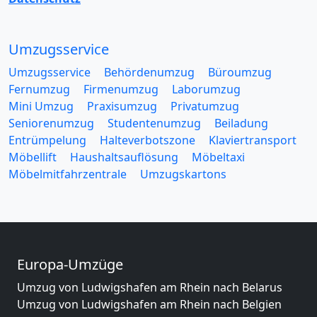
Umzugsservice
Umzugsservice
Behördenumzug
Büroumzug
Fernumzug
Firmenumzug
Laborumzug
Mini Umzug
Praxisumzug
Privatumzug
Seniorenumzug
Studentenumzug
Beiladung
Entrümpelung
Halteverbotszone
Klaviertransport
Möbellift
Haushaltsauflösung
Möbeltaxi
Möbelmitfahrzentrale
Umzugskartons
Europa-Umzüge
Umzug von Ludwigshafen am Rhein nach Belarus
Umzug von Ludwigshafen am Rhein nach Belgien