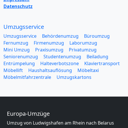
Datenschutz
Umzugsservice
Umzugsservice
Behördenumzug
Büroumzug
Fernumzug
Firmenumzug
Laborumzug
Mini Umzug
Praxisumzug
Privatumzug
Seniorenumzug
Studentenumzug
Beiladung
Entrümpelung
Halteverbotszone
Klaviertransport
Möbellift
Haushaltsauflösung
Möbeltaxi
Möbelmitfahrzentrale
Umzugskartons
Europa-Umzüge
Umzug von Ludwigshafen am Rhein nach Belarus