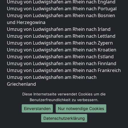
Umzug von Ludwigshafen am Rhein nach England
Umzug von Ludwigshafen am Rhein nach Portugal
Umzug von Ludwigshafen am Rhein nach Bosnien
und Herzegowina
Umzug von Ludwigshafen am Rhein nach Irland
Umzug von Ludwigshafen am Rhein nach Lettland
Umzug von Ludwigshafen am Rhein nach Zypern
Umzug von Ludwigshafen am Rhein nach Kroatien
Umzug von Ludwigshafen am Rhein nach Estland
Umzug von Ludwigshafen am Rhein nach Finnland
Umzug von Ludwigshafen am Rhein nach Frankreich
Umzug von Ludwigshafen am Rhein nach
Griechenland
Umzug von Ludwigshafen am Rhein nach Italien
Diese Internetseite verwendet Cookies um die
Umzug von Ludwigshafen am Rhein nach
Benutzerfreundlichkeit zu verbessern.
Liechtenstein
Einverstanden
Nur notwendige Cookies
Umzug von Ludwigshafen am Rhein nach
Luxemburg
Datenschutzerklärung
Umzug von Ludwigshafen am Rhein nach