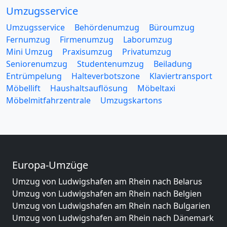
Umzugsservice
Umzugsservice
Behördenumzug
Büroumzug
Fernumzug
Firmenumzug
Laborumzug
Mini Umzug
Praxisumzug
Privatumzug
Seniorenumzug
Studentenumzug
Beiladung
Entrümpelung
Halteverbotszone
Klaviertransport
Möbellift
Haushaltsauflösung
Möbeltaxi
Möbelmitfahrzentrale
Umzugskartons
Europa-Umzüge
Umzug von Ludwigshafen am Rhein nach Belarus
Umzug von Ludwigshafen am Rhein nach Belgien
Umzug von Ludwigshafen am Rhein nach Bulgarien
Umzug von Ludwigshafen am Rhein nach Dänemark