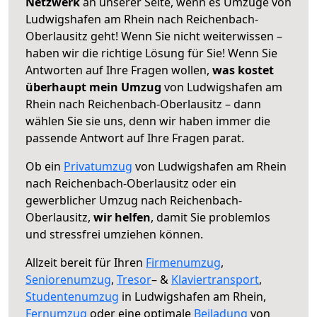
Netzwerk
an unserer Seite, wenn es Umzüge von
Ludwigshafen am Rhein nach Reichenbach-
Oberlausitz geht! Wenn Sie nicht weiterwissen –
haben wir die richtige Lösung für Sie! Wenn Sie
Antworten auf Ihre Fragen wollen,
was kostet
überhaupt mein Umzug
von Ludwigshafen am
Rhein nach Reichenbach-Oberlausitz – dann
wählen Sie sie uns, denn wir haben immer die
passende Antwort auf Ihre Fragen parat.
Ob ein
Privatumzug
von Ludwigshafen am Rhein
nach Reichenbach-Oberlausitz oder ein
gewerblicher Umzug nach Reichenbach-
Oberlausitz,
wir helfen
, damit Sie problemlos
und stressfrei umziehen können.
Allzeit bereit für Ihren
Firmenumzug
,
Seniorenumzug
,
Tresor
– &
Klaviertransport
,
Studentenumzug
in Ludwigshafen am Rhein,
Fernumzug
oder eine optimale
Beiladung
von