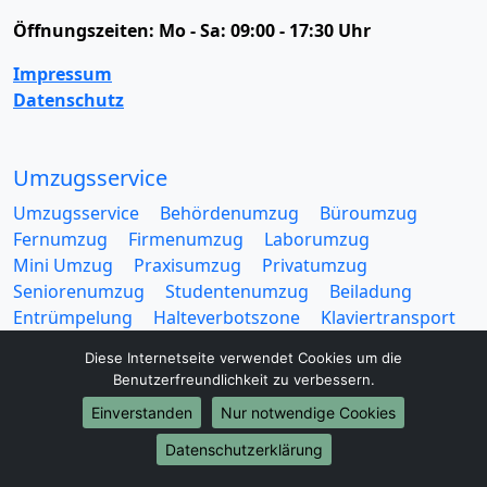
Öffnungszeiten:
Mo - Sa: 09:00 - 17:30 Uhr
Impressum
Datenschutz
Umzugsservice
Umzugsservice
Behördenumzug
Büroumzug
Fernumzug
Firmenumzug
Laborumzug
Mini Umzug
Praxisumzug
Privatumzug
Seniorenumzug
Studentenumzug
Beiladung
Entrümpelung
Halteverbotszone
Klaviertransport
Möbellift
Haushaltsauflösung
Möbeltaxi
Diese Internetseite verwendet Cookies um die
Möbelmitfahrzentrale
Umzugskartons
Benutzerfreundlichkeit zu verbessern.
Einverstanden
Nur notwendige Cookies
Datenschutzerklärung