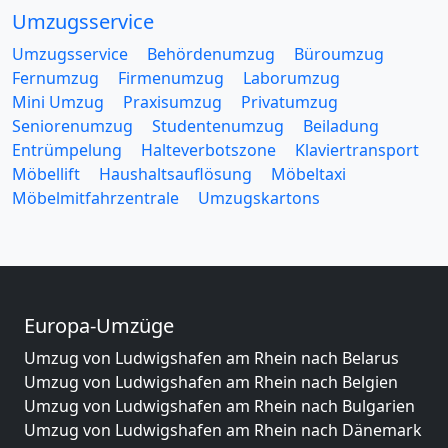
Umzugsservice
Umzugsservice
Behördenumzug
Büroumzug
Fernumzug
Firmenumzug
Laborumzug
Mini Umzug
Praxisumzug
Privatumzug
Seniorenumzug
Studentenumzug
Beiladung
Entrümpelung
Halteverbotszone
Klaviertransport
Möbellift
Haushaltsauflösung
Möbeltaxi
Möbelmitfahrzentrale
Umzugskartons
Europa-Umzüge
Umzug von Ludwigshafen am Rhein nach Belarus
Umzug von Ludwigshafen am Rhein nach Belgien
Umzug von Ludwigshafen am Rhein nach Bulgarien
Umzug von Ludwigshafen am Rhein nach Dänemark