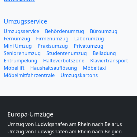
Umzugsservice
Umzugsservice
Behördenumzug
Büroumzug
Fernumzug
Firmenumzug
Laborumzug
Mini Umzug
Praxisumzug
Privatumzug
Seniorenumzug
Studentenumzug
Beiladung
Entrümpelung
Halteverbotszone
Klaviertransport
Möbellift
Haushaltsauflösung
Möbeltaxi
Möbelmitfahrzentrale
Umzugskartons
Europa-Umzüge
Umzug von Ludwigshafen am Rhein nach Belarus
Umzug von Ludwigshafen am Rhein nach Belgien