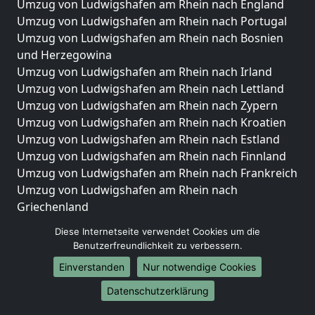
Umzug von Ludwigshafen am Rhein nach England
Umzug von Ludwigshafen am Rhein nach Portugal
Umzug von Ludwigshafen am Rhein nach Bosnien
und Herzegowina
Umzug von Ludwigshafen am Rhein nach Irland
Umzug von Ludwigshafen am Rhein nach Lettland
Umzug von Ludwigshafen am Rhein nach Zypern
Umzug von Ludwigshafen am Rhein nach Kroatien
Umzug von Ludwigshafen am Rhein nach Estland
Umzug von Ludwigshafen am Rhein nach Finnland
Umzug von Ludwigshafen am Rhein nach Frankreich
Umzug von Ludwigshafen am Rhein nach
Griechenland
Umzug von Ludwigshafen am Rhein nach Italien
Diese Internetseite verwendet Cookies um die
Umzug von Ludwigshafen am Rhein nach
Benutzerfreundlichkeit zu verbessern.
Liechtenstein
Einverstanden
Nur notwendige Cookies
Umzug von Ludwigshafen am Rhein nach
Luxemburg
Datenschutzerklärung
Umzug von Ludwigshafen am Rhein nach