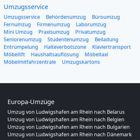
Umzugsservice
Umzugsservice
Behördenumzug
Büroumzug
Fernumzug
Firmenumzug
Laborumzug
Mini Umzug
Praxisumzug
Privatumzug
Seniorenumzug
Studentenumzug
Beiladung
Entrümpelung
Halteverbotszone
Klaviertransport
Möbellift
Haushaltsauflösung
Möbeltaxi
Möbelmitfahrzentrale
Umzugskartons
Europa-Umzüge
Umzug von Ludwigshafen am Rhein nach Belarus
Umzug von Ludwigshafen am Rhein nach Belgien
Umzug von Ludwigshafen am Rhein nach Bulgarien
Umzug von Ludwigshafen am Rhein nach Dänemark