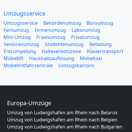
Umzugsservice
Umzugsservice
Behördenumzug
Büroumzug
Fernumzug
Firmenumzug
Laborumzug
Mini Umzug
Praxisumzug
Privatumzug
Seniorenumzug
Studentenumzug
Beiladung
Entrümpelung
Halteverbotszone
Klaviertransport
Möbellift
Haushaltsauflösung
Möbeltaxi
Möbelmitfahrzentrale
Umzugskartons
Europa-Umzüge
Umzug von Ludwigshafen am Rhein nach Belarus
Umzug von Ludwigshafen am Rhein nach Belgien
Umzug von Ludwigshafen am Rhein nach Bulgarien