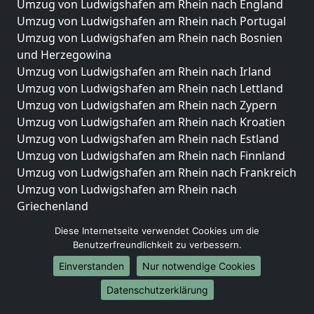
Umzug von Ludwigshafen am Rhein nach England
Umzug von Ludwigshafen am Rhein nach Portugal
Umzug von Ludwigshafen am Rhein nach Bosnien
und Herzegowina
Umzug von Ludwigshafen am Rhein nach Irland
Umzug von Ludwigshafen am Rhein nach Lettland
Umzug von Ludwigshafen am Rhein nach Zypern
Umzug von Ludwigshafen am Rhein nach Kroatien
Umzug von Ludwigshafen am Rhein nach Estland
Umzug von Ludwigshafen am Rhein nach Finnland
Umzug von Ludwigshafen am Rhein nach Frankreich
Umzug von Ludwigshafen am Rhein nach
Griechenland
Umzug von Ludwigshafen am Rhein nach Italien
Diese Internetseite verwendet Cookies um die
Umzug von Ludwigshafen am Rhein nach
Benutzerfreundlichkeit zu verbessern.
Liechtenstein
Einverstanden
Nur notwendige Cookies
Umzug von Ludwigshafen am Rhein nach
Luxemburg
Datenschutzerklärung
Umzug von Ludwigshafen am Rhein nach