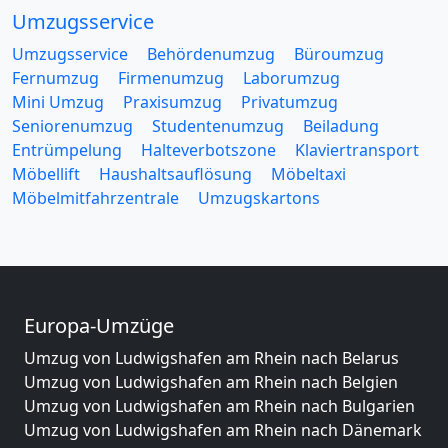
Umzugsservice
Umzugsservice
Behördenumzug
Büroumzug
Fernumzug
Firmenumzug
Laborumzug
Mini Umzug
Praxisumzug
Privatumzug
Seniorenumzug
Studentenumzug
Beiladung
Entrümpelung
Halteverbotszone
Klaviertransport
Möbellift
Haushaltsauflösung
Möbeltaxi
Möbelmitfahrzentrale
Umzugskartons
Europa-Umzüge
Umzug von Ludwigshafen am Rhein nach Belarus
Umzug von Ludwigshafen am Rhein nach Belgien
Umzug von Ludwigshafen am Rhein nach Bulgarien
Umzug von Ludwigshafen am Rhein nach Dänemark