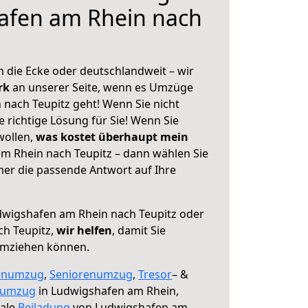
afen am Rhein nach
 die Ecke oder deutschlandweit – wir
erk
an unserer Seite, wenn es Umzüge
nach Teupitz geht! Wenn Sie nicht
e richtige Lösung für Sie! Wenn Sie
wollen,
was kostet überhaupt mein
m Rhein nach Teupitz – dann wählen Sie
mer die passende Antwort auf Ihre
wigshafen am Rhein nach Teupitz oder
ch Teupitz,
wir helfen
, damit Sie
umziehen können.
enumzug
,
Seniorenumzug
,
Tresor
– &
numzug
in Ludwigshafen am Rhein,
male
Beiladung
von Ludwigshafen am