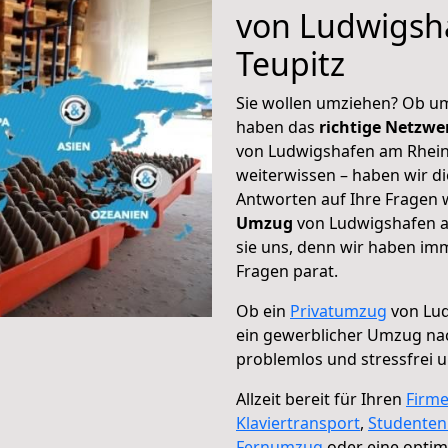
von Ludwigsh
Teupitz
Sie wollen umziehen? Ob um
haben das
richtige Netzw
von Ludwigshafen am Rhein 
weiterwissen – haben wir di
Antworten auf Ihre Fragen 
Umzug
von Ludwigshafen a
sie uns, denn wir haben im
Fragen parat.
Ob ein
Privatumzug
von Lud
ein gewerblicher Umzug na
problemlos und stressfrei 
Allzeit bereit für Ihren
Firm
Klaviertransport
,
Studente
Fernumzug
oder eine opti