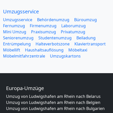
Umzugsservice
Umzugsservice
Behördenumzug
Büroumzug
Fernumzug
Firmenumzug
Laborumzug
Mini Umzug
Praxisumzug
Privatumzug
Seniorenumzug
Studentenumzug
Beiladung
Entrümpelung
Halteverbotszone
Klaviertransport
Möbellift
Haushaltsauflösung
Möbeltaxi
Möbelmitfahrzentrale
Umzugskartons
Europa-Umzüge
Umzug von Ludwigshafen am Rhein nach Belarus
Umzug von Ludwigshafen am Rhein nach Belgien
Umzug von Ludwigshafen am Rhein nach Bulgarien