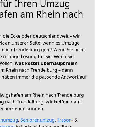
 für Ihren Umzug
afen am Rhein nach
 die Ecke oder deutschlandweit – wir
erk
an unserer Seite, wenn es Umzüge
nach Trendelburg geht! Wenn Sie nicht
e richtige Lösung für Sie! Wenn Sie
wollen,
was kostet überhaupt mein
m Rhein nach Trendelburg – dann
ir haben immer die passende Antwort auf
wigshafen am Rhein nach Trendelburg
ug nach Trendelburg,
wir helfen
, damit
rei umziehen können.
enumzug
,
Seniorenumzug
,
Tresor
– &
numzug
in Ludwigshafen am Rhein,