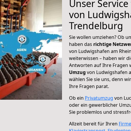
Unser Service
von Ludwigsh
Trendelburg
Sie wollen umziehen? Ob um
haben das
richtige Netzw
von Ludwigshafen am Rhein 
weiterwissen – haben wir di
Antworten auf Ihre Fragen 
Umzug
von Ludwigshafen a
wählen Sie sie uns, denn w
Ihre Fragen parat.
Ob ein
Privatumzug
von Lud
oder ein gewerblicher Umz
Sie problemlos und stressf
Allzeit bereit für Ihren
Firm
Klaviertransport
,
Studente