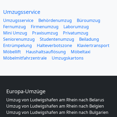
Umzugsservice
Umzugsservice
Behördenumzug
Büroumzug
Fernumzug
Firmenumzug
Laborumzug
Mini Umzug
Praxisumzug
Privatumzug
Seniorenumzug
Studentenumzug
Beiladung
Entrümpelung
Halteverbotszone
Klaviertransport
Möbellift
Haushaltsauflösung
Möbeltaxi
Möbelmitfahrzentrale
Umzugskartons
Europa-Umzüge
Umzug von Ludwigshafen am Rhein nach Belarus
Umzug von Ludwigshafen am Rhein nach Belgien
Umzug von Ludwigshafen am Rhein nach Bulgarien