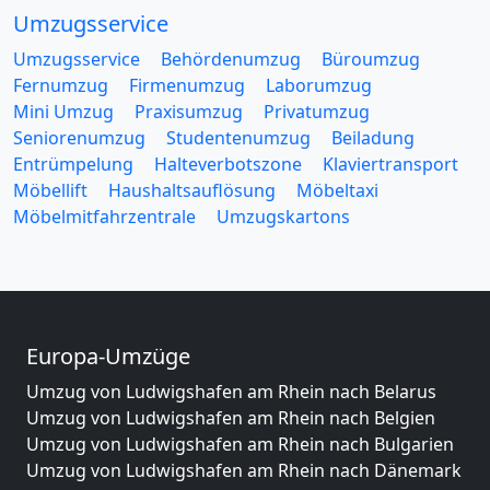
Umzugsservice
Umzugsservice
Behördenumzug
Büroumzug
Fernumzug
Firmenumzug
Laborumzug
Mini Umzug
Praxisumzug
Privatumzug
Seniorenumzug
Studentenumzug
Beiladung
Entrümpelung
Halteverbotszone
Klaviertransport
Möbellift
Haushaltsauflösung
Möbeltaxi
Möbelmitfahrzentrale
Umzugskartons
Europa-Umzüge
Umzug von Ludwigshafen am Rhein nach Belarus
Umzug von Ludwigshafen am Rhein nach Belgien
Umzug von Ludwigshafen am Rhein nach Bulgarien
Umzug von Ludwigshafen am Rhein nach Dänemark