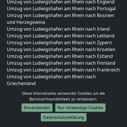
Umzug von Ludwigshafen am Rhein nach England
Umzug von Ludwigshafen am Rhein nach Portugal
Umzug von Ludwigshafen am Rhein nach Bosnien
und Herzegowina
Umzug von Ludwigshafen am Rhein nach Irland
Umzug von Ludwigshafen am Rhein nach Lettland
Umzug von Ludwigshafen am Rhein nach Zypern
Umzug von Ludwigshafen am Rhein nach Kroatien
Umzug von Ludwigshafen am Rhein nach Estland
Umzug von Ludwigshafen am Rhein nach Finnland
Umzug von Ludwigshafen am Rhein nach Frankreich
Umzug von Ludwigshafen am Rhein nach
Griechenland
Umzug von Ludwigshafen am Rhein nach Italien
Diese Internetseite verwendet Cookies um die
Umzug von Ludwigshafen am Rhein nach
Benutzerfreundlichkeit zu verbessern.
Liechtenstein
Einverstanden
Nur notwendige Cookies
Umzug von Ludwigshafen am Rhein nach
Luxemburg
Datenschutzerklärung
Umzug von Ludwigshafen am Rhein nach