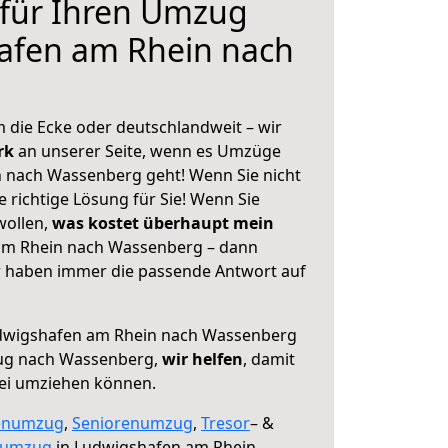
 für Ihren Umzug
afen am Rhein nach
 die Ecke oder deutschlandweit – wir
erk
an unserer Seite, wenn es Umzüge
 nach Wassenberg geht! Wenn Sie nicht
e richtige Lösung für Sie! Wenn Sie
wollen,
was kostet überhaupt mein
m Rhein nach Wassenberg – dann
ir haben immer die passende Antwort auf
dwigshafen am Rhein nach Wassenberg
zug nach Wassenberg,
wir helfen
, damit
rei umziehen können.
enumzug
,
Seniorenumzug
,
Tresor
– &
numzug
in Ludwigshafen am Rhein,