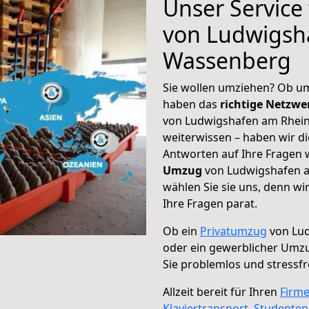
Unser Service
von Ludwigsh
Wassenberg
Sie wollen umziehen? Ob um
haben das
richtige Netzw
von Ludwigshafen am Rhein
weiterwissen – haben wir di
Antworten auf Ihre Fragen 
Umzug
von Ludwigshafen a
wählen Sie sie uns, denn w
Ihre Fragen parat.
Ob ein
Privatumzug
von Lu
oder ein gewerblicher Um
Sie problemlos und stressf
Allzeit bereit für Ihren
Firm
Klaviertransport
,
Studente