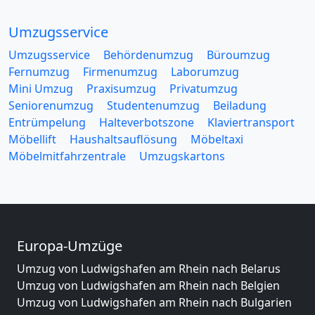
Umzugsservice
Umzugsservice
Behördenumzug
Büroumzug
Fernumzug
Firmenumzug
Laborumzug
Mini Umzug
Praxisumzug
Privatumzug
Seniorenumzug
Studentenumzug
Beiladung
Entrümpelung
Halteverbotszone
Klaviertransport
Möbellift
Haushaltsauflösung
Möbeltaxi
Möbelmitfahrzentrale
Umzugskartons
Europa-Umzüge
Umzug von Ludwigshafen am Rhein nach Belarus
Umzug von Ludwigshafen am Rhein nach Belgien
Umzug von Ludwigshafen am Rhein nach Bulgarien