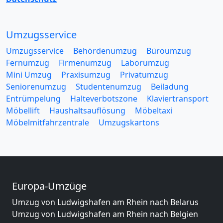
Umzugsservice
Umzugsservice
Behördenumzug
Büroumzug
Fernumzug
Firmenumzug
Laborumzug
Mini Umzug
Praxisumzug
Privatumzug
Seniorenumzug
Studentenumzug
Beiladung
Entrümpelung
Halteverbotszone
Klaviertransport
Möbellift
Haushaltsauflösung
Möbeltaxi
Möbelmitfahrzentrale
Umzugskartons
Europa-Umzüge
Umzug von Ludwigshafen am Rhein nach Belarus
Umzug von Ludwigshafen am Rhein nach Belgien