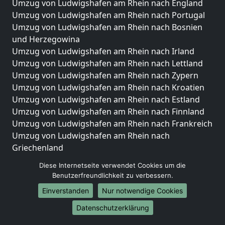
Umzug von Ludwigshafen am Rhein nach England
Umzug von Ludwigshafen am Rhein nach Portugal
Umzug von Ludwigshafen am Rhein nach Bosnien
und Herzegowina
Umzug von Ludwigshafen am Rhein nach Irland
Umzug von Ludwigshafen am Rhein nach Lettland
Umzug von Ludwigshafen am Rhein nach Zypern
Umzug von Ludwigshafen am Rhein nach Kroatien
Umzug von Ludwigshafen am Rhein nach Estland
Umzug von Ludwigshafen am Rhein nach Finnland
Umzug von Ludwigshafen am Rhein nach Frankreich
Umzug von Ludwigshafen am Rhein nach
Griechenland
Umzug von Ludwigshafen am Rhein nach Italien
Diese Internetseite verwendet Cookies um die
Umzug von Ludwigshafen am Rhein nach
Benutzerfreundlichkeit zu verbessern.
Liechtenstein
Einverstanden
Nur notwendige Cookies
Umzug von Ludwigshafen am Rhein nach
Luxemburg
Datenschutzerklärung
Umzug von Ludwigshafen am Rhein nach