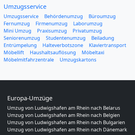
Umzugsservice
Umzugsservice
Behördenumzug
Büroumzug
Fernumzug
Firmenumzug
Laborumzug
Mini Umzug
Praxisumzug
Privatumzug
Seniorenumzug
Studentenumzug
Beiladung
Entrümpelung
Halteverbotszone
Klaviertransport
Möbellift
Haushaltsauflösung
Möbeltaxi
Möbelmitfahrzentrale
Umzugskartons
Europa-Umzüge
Umzug von Ludwigshafen am Rhein nach Belarus
Umzug von Ludwigshafen am Rhein nach Belgien
Umzug von Ludwigshafen am Rhein nach Bulgarien
Umzug von Ludwigshafen am Rhein nach Dänemark