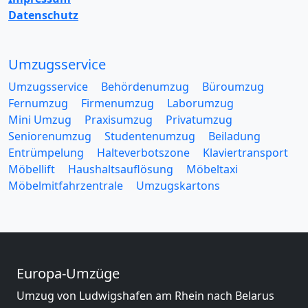
Datenschutz
Umzugsservice
Umzugsservice
Behördenumzug
Büroumzug
Fernumzug
Firmenumzug
Laborumzug
Mini Umzug
Praxisumzug
Privatumzug
Seniorenumzug
Studentenumzug
Beiladung
Entrümpelung
Halteverbotszone
Klaviertransport
Möbellift
Haushaltsauflösung
Möbeltaxi
Möbelmitfahrzentrale
Umzugskartons
Europa-Umzüge
Umzug von Ludwigshafen am Rhein nach Belarus