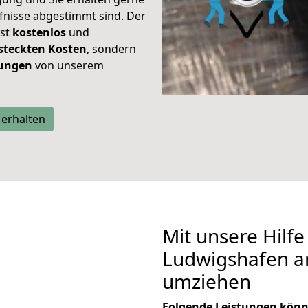
rfnisse abgestimmt sind. Der
ist
kostenlos
und
steckten Kosten
, sondern
tungen
von unserem
 erhalten
Mit unsere Hilfe
Ludwigshafen a
umziehen
Folgende Leistungen könn