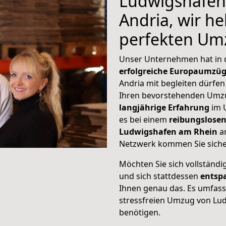
Ludwigshafen
Andria, wir he
perfekten Um
Unser Unternehmen hat in
erfolgreiche Europaumzü
Andria mit begleiten dürfen
Ihren bevorstehenden Umzu
langjährige Erfahrung
im 
es bei einem
reibungslosen
Ludwigshafen am Rhein
a
Netzwerk kommen Sie sicher
Möchten Sie sich vollständ
und sich stattdessen
entsp
Ihnen genau das. Es umfasst 
stressfreien Umzug von Lu
benötigen.