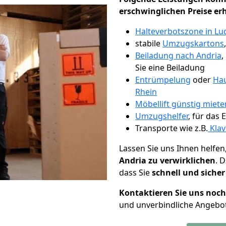
erschwinglichen Preise er
Halteverbotszone in L
stabile
Umzugskartons
Beiladung nach Andria
,
Sie eine Beiladung
Entrümpelung
oder
Hau
Rhein
Möbellift günstig miet
Umzugshelfer
, für das
Transporte wie z.B.
Klav
Lassen Sie uns Ihnen helfen
Andria zu verwirklichen
. 
dass Sie
schnell und sicher
Kontaktieren Sie uns noc
und unverbindliche Angebot